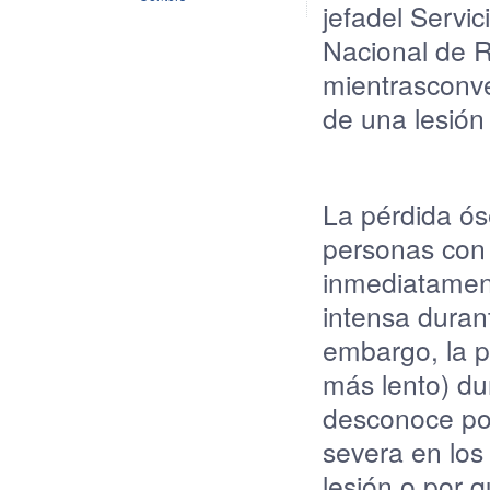
jefa
del Servic
Nacional de
R
mientras
conv
de
una
lesión
La
pérdida
ós
personas con
inmediatamen
intensa
duran
embargo, la
p
más
lento)
du
desconoce
po
severa
en
los
lesión
o
por
q