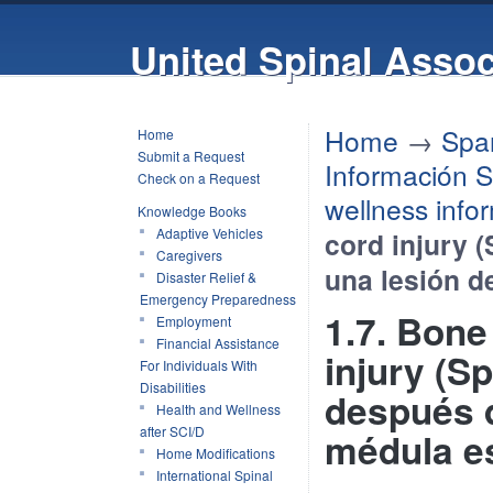
United Spinal Assoc
Home
→
Spa
Home
Submit a Request
Información S
Check on a Request
wellness info
Knowledge Books
Adaptive Vehicles
cord injury 
Caregivers
una lesión d
Disaster Relief &
Emergency Preparedness
1.7. Bone
Employment
Financial Assistance
injury (S
For Individuals With
Disabilities
después d
Health and Wellness
after SCI/D
médula e
Home Modifications
International Spinal