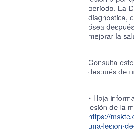
período
. La D
diagnostica
,
c
ósea
despué
mejorar
la
sal
Consulta
esto
después
de
u
• Hoja
informa
lesión
de la
m
https://msktc.
una-lesion-de