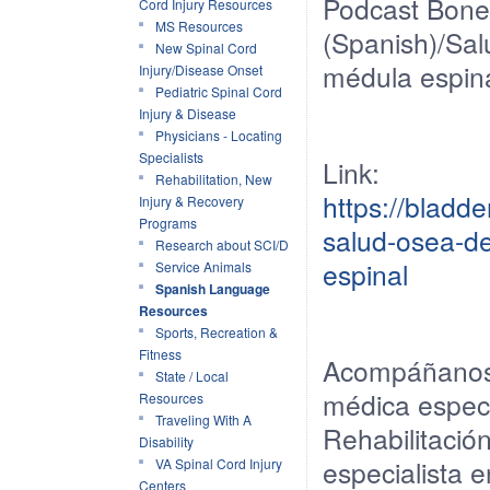
Podcast
Bone
Cord Injury Resources
MS Resources
(Spanish)/
Sal
New Spinal Cord
médula
espin
Injury/Disease Onset
Pediatric Spinal Cord
Injury & Disease
Physicians - Locating
Specialists
Link:
Rehabilitation, New
https://blad
Injury & Recovery
Programs
salud-osea-d
Research about SCI/D
espinal
Service Animals
Spanish Language
Resources
Sports, Recreation &
Fitness
Acompáñano
State / Local
médica
especi
Resources
Traveling With A
Rehabilitació
Disability
especialista
e
VA Spinal Cord Injury
Centers